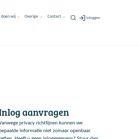
 doen wij
Overige
Contact
inloggen
Inlog aanvragen
Vanwege privacy richtlijnen kunnen we
bepaalde informatie niet zomaar openbaar
zetten. Heeft u geen inloggegevens? Stuur dan