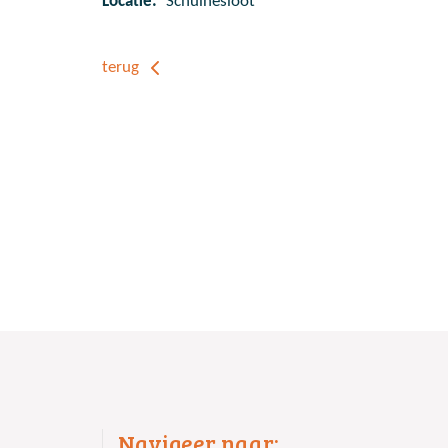
Locatie:
Schuinesloot
terug
Navigeer naar: