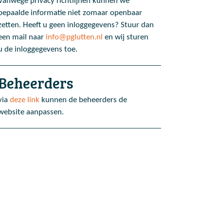
Vanwege privacy richtlijnen kunnen we
bepaalde informatie niet zomaar openbaar
zetten. Heeft u geen inloggegevens? Stuur dan
een mail naar
info@pglutten.nl
en wij sturen
u de inloggegevens toe.
Beheerders
via
deze link
kunnen de beheerders de
website aanpassen.