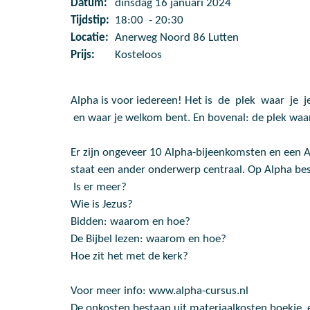
Datum:
dinsdag 16 januari 2024
Tijdstip:
18:00 - 20:30
Locatie:
Anerweg Noord 86 Lutten
Prijs:
Kosteloos
Alpha is voor iedereen! Het is de plek waar je jez
en waar je welkom bent. En bovenal: de plek waa
Er zijn ongeveer 10 Alpha-bijeenkomsten en een A
staat een ander onderwerp centraal. Op Alpha b
Is er meer?
Wie is Jezus?
Bidden: waarom en hoe?
De Bijbel lezen: waarom en hoe?
Hoe zit het met de kerk?
Voor meer info: www.alpha-cursus.nl
De onkosten bestaan uit materiaalkosten boekje, e